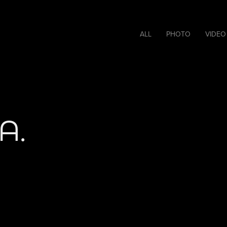
ALL
PHOTO
VIDEO
A.
 de communication pour les 10 ans du torréfacteur M